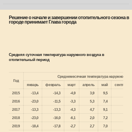
Решение о начале и завершении отопительного сезона в
городе принимает Глава города
Средняя суточная температура наружного воздуха в
отопительный период
Среднемесячная температура наружного воз
Год
январь
февраль
март
апрель
май
сентябрь
2015
-13,4
-14,3
-4,9
3,9
9,5
3,9
2016
-23,0
-11,5
-3,3
5,3
7,4
10,5
2017
-13,3
-13,3
-4,3
4,7
9,1
7,6
2018
-23,0
-16,0
-6,1
2,0
7,2
11,5
2019
-18,4
-17,8
-2,7
2,7
7,0
11,2