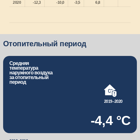
2020
-12,3
-10,0
-3,5
6,8
Отопительный период
Средняя
температура
наружного воздуха
за отопительный
период
2019–2020
-4
,
4
°C