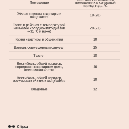
Помещение
помещениях в холодный
период года, °С
Жилая комната квартиры и
18 (20)
общежития
То же, в районах с температурой
наиболее холодной пятидневки
20 (22)
(–31 °С и ниже)
Кухня квартиры и общежития
18
Ванная, совмещенный санузел
25
Туалет
18
Вестибюль, общий коридор,
передняя в квартирном доме,
16
лестничная клетка
Вестибюль, общий коридор,
18
лестничная клетка в общежитии
Кладовые
12
Разработка сайта
Chipsa