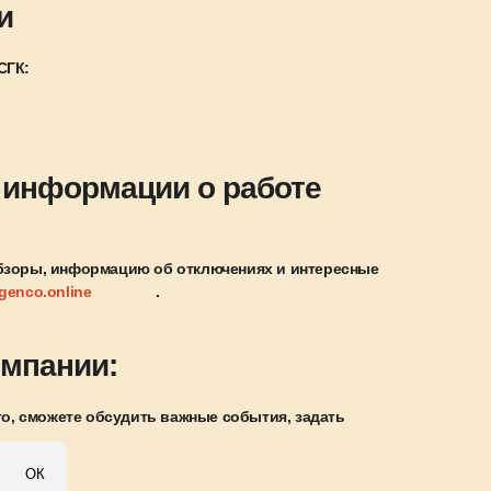
и
СГК:
 информации о работе
обзоры, информацию об отключениях и интересные
genco.online
.
омпании:
го, сможете обсудить важные события, задать
ОК