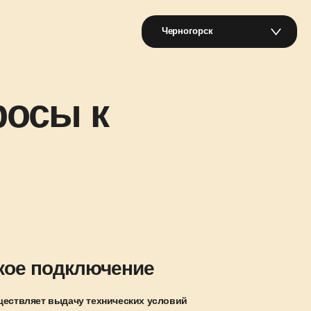
Черногорск
росы к
кое подключение
ществляет выдачу технических условий