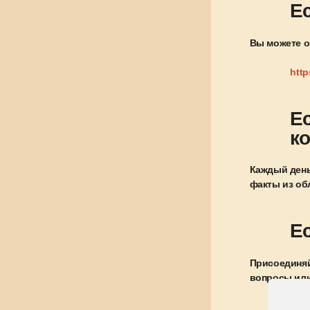
Е
Вы можете о
http
Е
к
Каждый день
факты из об
Е
Присоединяй
вопросы или
ВКо
Fac