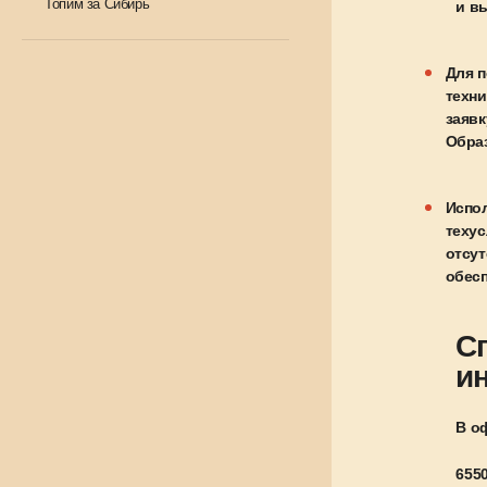
Топим за Сибирь
и в
Для п
техни
заявк
Обра
Испол
техус
отсут
обес
С
и
В о
6550